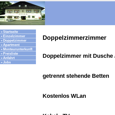
Startseite
Einzelzimmer
Doppelzimmerzimmer
Doppelzimmer
Apartment
Monteurunterkunft
Preisliste
Doppelzimmer mit Dusche
Anfahrt
Jobs
getrennt stehende Betten
Kostenlos WLan